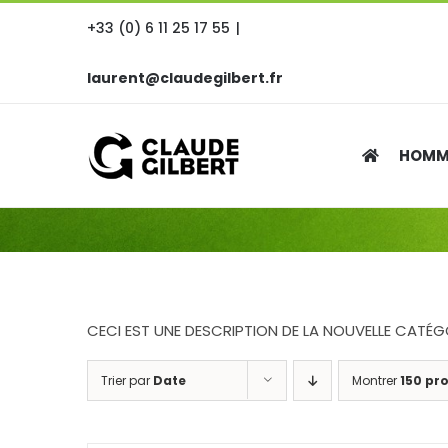
Passer
+33 (0) 6 11 25 17 55
|
au
contenu
laurent@claudegilbert.fr
HOMM
CECI EST UNE DESCRIPTION DE LA NOUVELLE CATÉG
Trier par
Date
Montrer
150 pr