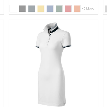
e
+5 More