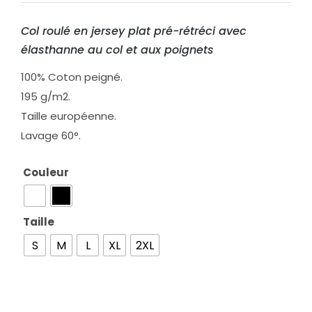
Col roulé en jersey plat pré-rétréci avec
élasthanne au col et aux poignets
100% Coton peigné.
195 g/m2.
Taille européenne.
Lavage 60°.
Couleur

Taille

S
M
L
XL
2XL