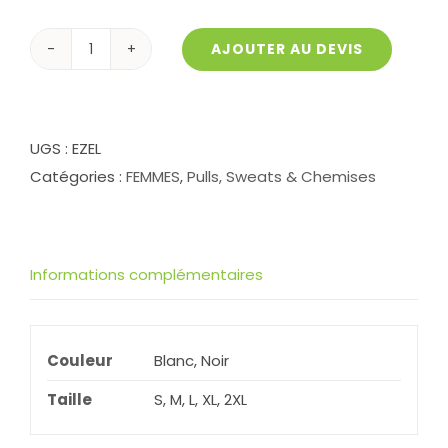
AJOUTER AU DEVIS
quantité
de
Col
roulé
UGS :
EZEL
femmes
Catégories :
FEMMES
,
Pulls, Sweats & Chemises
Ezel
Informations complémentaires
Couleur
Blanc, Noir
Taille
S, M, L, XL, 2XL