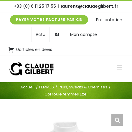
Passer
+33 (0) 6 11 25 17 55
|
laurent@claudegilbert.fr
au
Présentation
PAYER VOTRE FACTURE PAR CB
contenu
Actu
Mon compte
0articles en devis
Accueil
FEMMES
Pulls, Sweats & Chemises
Col roulé femmes Ezel