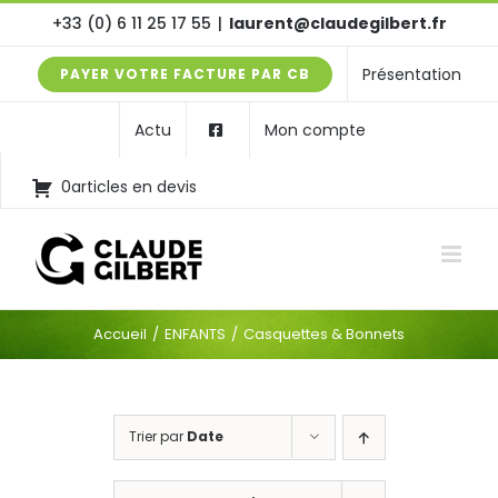
Passer
+33 (0) 6 11 25 17 55
|
laurent@claudegilbert.fr
au
Présentation
PAYER VOTRE FACTURE PAR CB
contenu
Actu
Mon compte
0articles en devis
Accueil
ENFANTS
Casquettes & Bonnets
Trier par
Date