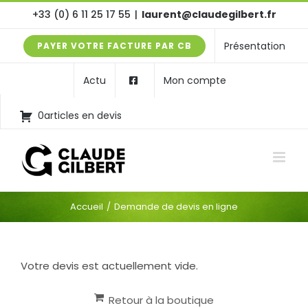
Passer
+33 (0) 6 11 25 17 55
|
laurent@claudegilbert.fr
au
Présentation
PAYER VOTRE FACTURE PAR CB
contenu
Actu
Mon compte
0articles en devis
Accueil
Demande de devis en ligne
Votre devis est actuellement vide.
Retour à la boutique