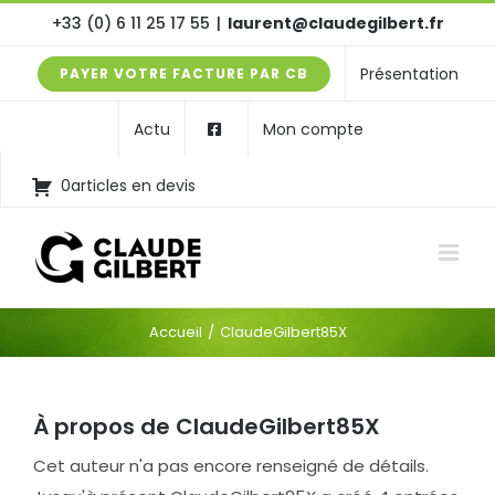
Passer
+33 (0) 6 11 25 17 55
|
laurent@claudegilbert.fr
au
Présentation
PAYER VOTRE FACTURE PAR CB
contenu
Actu
Mon compte
0articles en devis
Accueil
ClaudeGilbert85X
À propos de
ClaudeGilbert85X
Cet auteur n'a pas encore renseigné de détails.