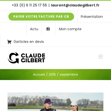
Passer
+33 (0) 6 11 25 17 55
|
laurent@claudegilbert.fr
au
Présentation
PAYER VOTRE FACTURE PAR CB
contenu
Actu
Mon compte
0articles en devis
Accueil
2015
septembre