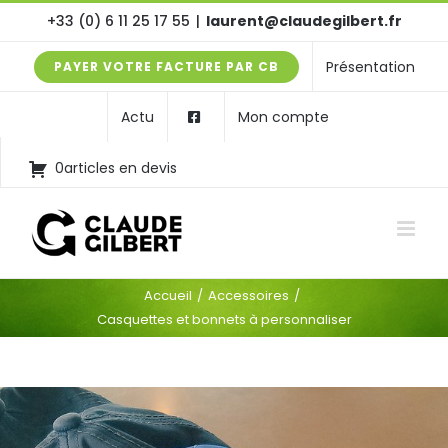
Passer
+33 (0) 6 11 25 17 55
|
laurent@claudegilbert.fr
au
Présentation
PAYER VOTRE FACTURE PAR CB
contenu
Actu
Mon compte
0articles en devis
Accueil
Accessoires
Casquettes et bonnets à personnaliser