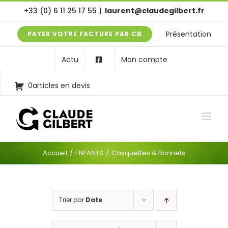
Passer
+33 (0) 6 11 25 17 55
|
laurent@claudegilbert.fr
au
Présentation
PAYER VOTRE FACTURE PAR CB
contenu
Actu
Mon compte
0articles en devis
Accueil
ENFANTS
Casquettes & Bonnets
Trier par
Date