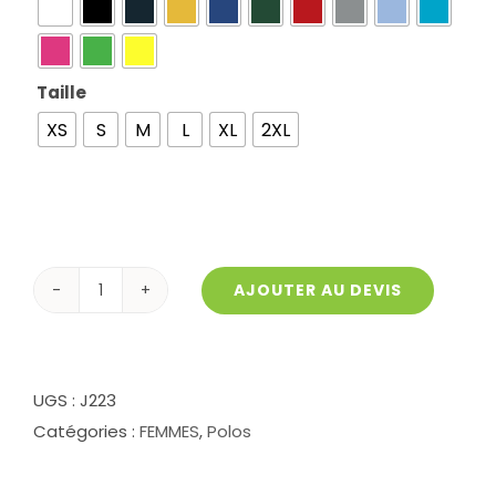
Taille

XS
S
M
L
XL
2XL
AJOUTER AU DEVIS
quantité
de
Polo
Jersey
UGS :
J223
Coton
Catégories :
FEMMES
,
Polos
J223
femme