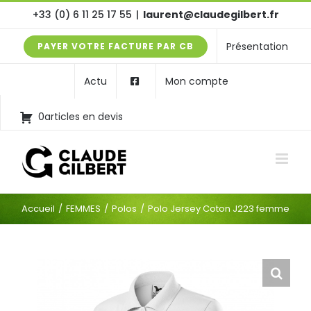
Passer
+33 (0) 6 11 25 17 55
|
laurent@claudegilbert.fr
au
Présentation
PAYER VOTRE FACTURE PAR CB
contenu
Actu
Mon compte
0articles en devis
Accueil
FEMMES
Polos
Polo Jersey Coton J223 femme