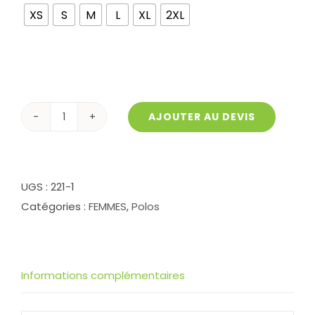
XS
S
M
L
XL
2XL
AJOUTER AU DEVIS
quantité
de
Polo
PIQUÉ
UGS :
221-1
LS
Catégories :
FEMMES
,
Polos
231
Femme
Informations complémentaires