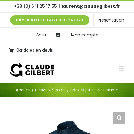
Passer
+33 (0) 6 11 25 17 55
|
laurent@claudegilbert.fr
au
Présentation
PAYER VOTRE FACTURE PAR CB
contenu
Actu
Mon compte
0articles en devis
Accueil
FEMMES
Polos
Polo PIQUÉ LS 231 Femme