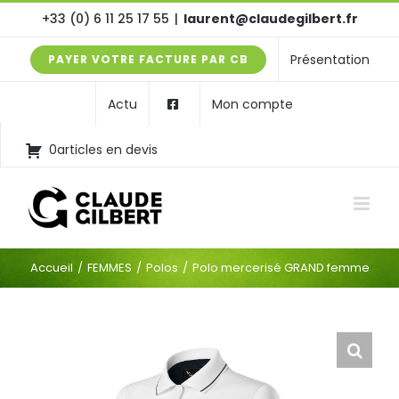
Passer
+33 (0) 6 11 25 17 55
|
laurent@claudegilbert.fr
au
Présentation
PAYER VOTRE FACTURE PAR CB
contenu
Actu
Mon compte
0articles en devis
Accueil
FEMMES
Polos
Polo mercerisé GRAND femme