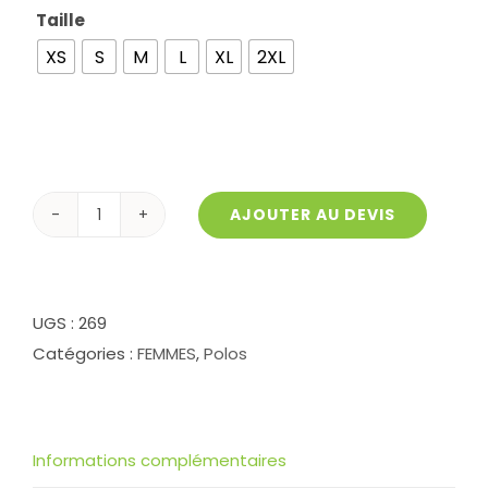
Taille

XS
S
M
L
XL
2XL
AJOUTER AU DEVIS
quantité
de
Polo
mercerisé
UGS :
269
GRAND
Catégories :
FEMMES
,
Polos
femme
Informations complémentaires