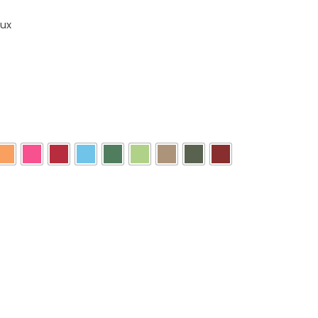
ux

