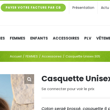
Présentation
Actu
PAYER VOTRE FACTURE PAR CB
ES
FEMMES
ENFANTS
ACCESSOIRES
PLV
VÊTEME
Accueil
FEMMES
Accessoires
Casquette Unisex 305
Casquette Unise
Se connecter pour voir le prix
Coton sergé brossé, casquette 6