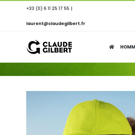
Passer
+33 (0) 6 11 25 17 55
|
au
contenu
laurent@claudegilbert.fr
HOMM