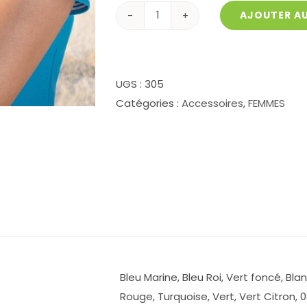
AJOUTER AU
quantité
de
Casquette
Unisex
UGS :
305
305
Catégories :
Accessoires
,
FEMMES
Bleu Marine, Bleu Roi, Vert foncé, Bla
Rouge, Turquoise, Vert, Vert Citron, 0