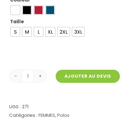
Taille

S
M
L
XL
2XL
3XL
AJOUTER AU DEVIS
quantité
de
Robe
Col
UGS :
271
Polo
Catégories :
FEMMES
,
Polos
DRESS
UP