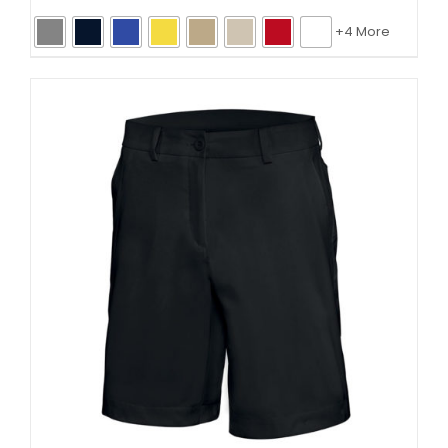
+4 More