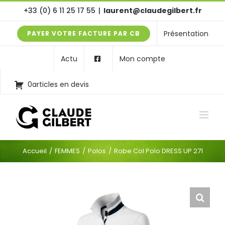
Passer
+33 (0) 6 11 25 17 55
|
laurent@claudegilbert.fr
au
Présentation
PAYER VOTRE FACTURE PAR CB
contenu
Actu
Mon compte
0articles en devis
Accueil
FEMMES
Polos
Robe Col Polo DRESS UP 271