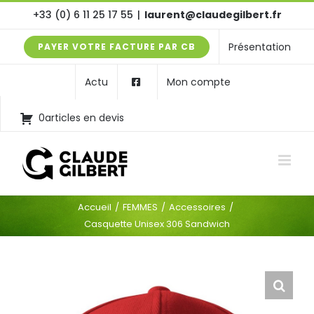
Passer
+33 (0) 6 11 25 17 55
|
laurent@claudegilbert.fr
au
Présentation
PAYER VOTRE FACTURE PAR CB
contenu
Actu
Mon compte
0articles en devis
Accueil
FEMMES
Accessoires
Casquette Unisex 306 Sandwich