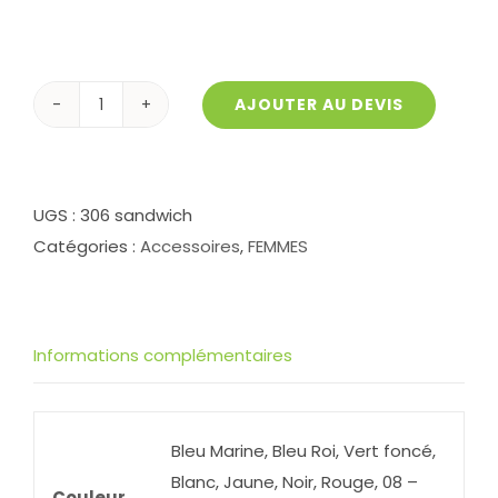
AJOUTER AU DEVIS
quantité
de
Casquette
Unisex
UGS :
306 sandwich
306
Catégories :
Accessoires
,
FEMMES
Sandwich
Informations complémentaires
Bleu Marine, Bleu Roi, Vert foncé,
Blanc, Jaune, Noir, Rouge, 08 –
Couleur