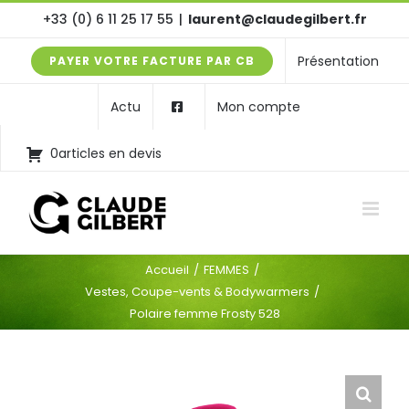
Passer
+33 (0) 6 11 25 17 55
|
laurent@claudegilbert.fr
au
Présentation
PAYER VOTRE FACTURE PAR CB
contenu
Actu
Mon compte
0articles en devis
Accueil
FEMMES
Vestes, Coupe-vents & Bodywarmers
Polaire femme Frosty 528