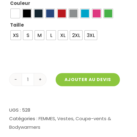
Couleur

Taille

XS
S
M
L
XL
2XL
3XL
AJOUTER AU DEVIS
quantité
de
Polaire
femme
UGS :
528
Frosty
Catégories :
FEMMES
,
Vestes, Coupe-vents &
528
Bodywarmers