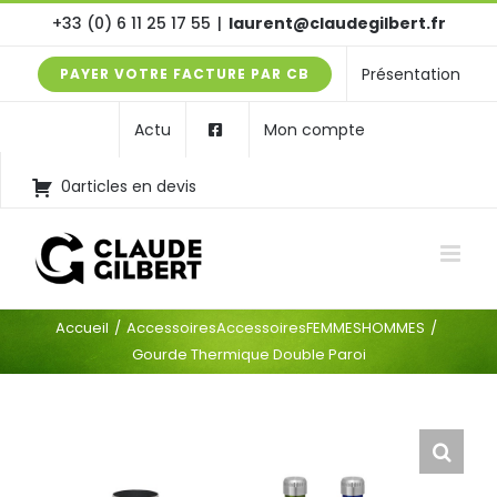
Passer
+33 (0) 6 11 25 17 55
|
laurent@claudegilbert.fr
au
Présentation
PAYER VOTRE FACTURE PAR CB
contenu
Actu
Mon compte
0articles en devis
Accueil
Accessoires
Accessoires
FEMMES
HOMMES
Gourde Thermique Double Paroi