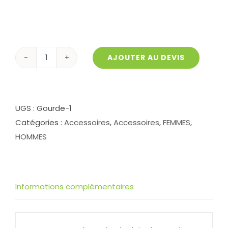
AJOUTER AU DEVIS
quantité
de
Gourde
Thermique
UGS :
Gourde-1
Double
Catégories :
Accessoires
,
Accessoires
,
FEMMES
,
Paroi
HOMMES
Informations complémentaires