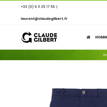
Passer
+33 (0) 6 11 25 17 55
|
au
contenu
laurent@claudegilbert.fr
HOMM
Ac