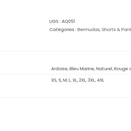
de
Short
homme
UGS :
AQ051
AQ051
Catégories :
Bermudas, Shorts & Pan
Ardoise, Bleu Marine, Naturel, Rouge c
XS, S, M, L, XL, 2XL, 3XL, 4XL