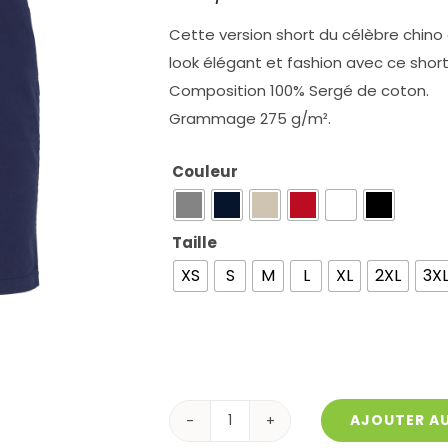
Cette version short du célèbre chino
look élégant et fashion avec ce short
Composition 100% Sergé de coton.
Grammage 275 g/m².
Couleur
Taille
XS
S
M
L
XL
2XL
3X
AJOUTER AU
quantité