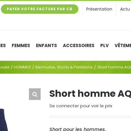
Présentation
Actu
PAYER VOTRE FACTURE PAR CB
ES
FEMMES
ENFANTS
ACCESSOIRES
PLV
VÊTEME
cueil
HOMMES
Bermudas, Shorts & Pantalons
Short homme AQ
Short homme AQ
Se connecter pour voir le prix
Short pour les hommes.