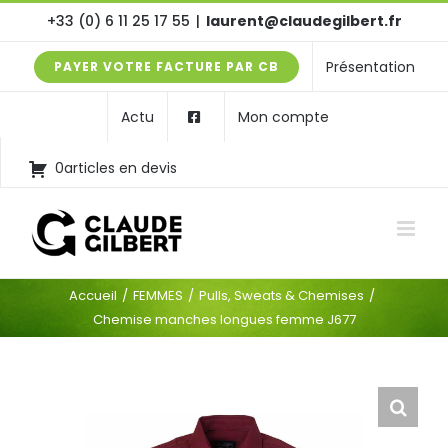
Passer
+33 (0) 6 11 25 17 55
|
laurent@claudegilbert.fr
au
Présentation
PAYER VOTRE FACTURE PAR CB
contenu
Actu
Mon compte
0articles en devis
Accueil
FEMMES
Pulls, Sweats & Chemises
Chemise manches longues femme J677