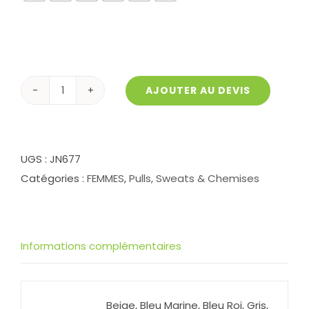
AJOUTER AU DEVIS
quantité
de
Chemise
manches
UGS :
JN677
longues
Catégories :
FEMMES
,
Pulls, Sweats & Chemises
femme
J677
Informations complémentaires
Beige, Bleu Marine, Bleu Roi, Gris,