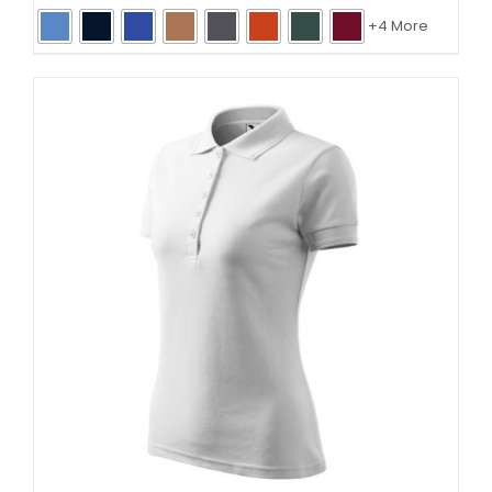
+4 More