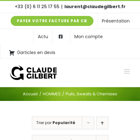
Passer
+33 (0) 6 11 25 17 55
|
laurent@claudegilbert.fr
au
Présentation
PAYER VOTRE FACTURE PAR CB
contenu
Actu
Mon compte
0articles en devis
Accueil
HOMMES
Pulls, Sweats & Chemises
Trier par
Popularité