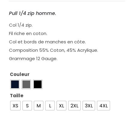
Pull 1/4 zip homme.
Col 1/4 zip.
Fil riche en coton.
Col et bords de manches en côte.
Composition 55% Coton, 45% Acrylique.
Grammage 12 Gauge.
Couleur

Taille

XS
S
M
L
XL
2XL
3XL
4XL