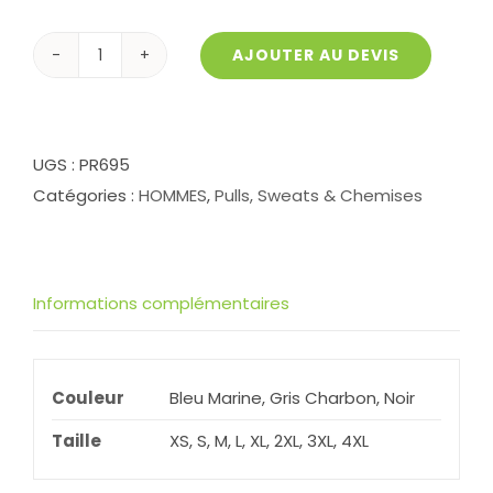
AJOUTER AU DEVIS
quantité
de
Pull
Col
UGS :
PR695
Zip
Catégories :
HOMMES
,
Pulls, Sweats & Chemises
PR695
Informations complémentaires
Couleur
Bleu Marine, Gris Charbon, Noir
Taille
XS, S, M, L, XL, 2XL, 3XL, 4XL