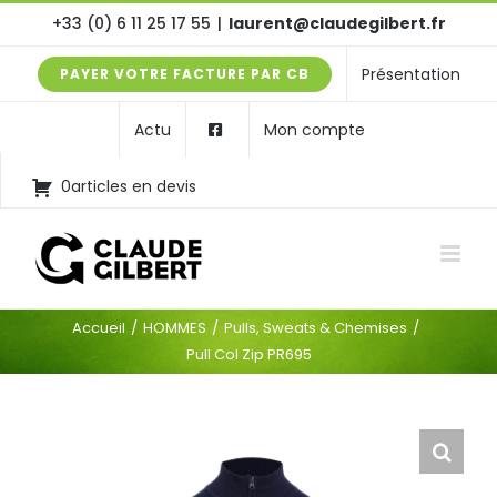
Passer
+33 (0) 6 11 25 17 55
|
laurent@claudegilbert.fr
au
Présentation
PAYER VOTRE FACTURE PAR CB
contenu
Actu
Mon compte
0articles en devis
Accueil
HOMMES
Pulls, Sweats & Chemises
Pull Col Zip PR695