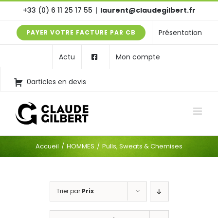
Passer
+33 (0) 6 11 25 17 55
|
laurent@claudegilbert.fr
au
Présentation
PAYER VOTRE FACTURE PAR CB
contenu
Actu
Mon compte
0articles en devis
Accueil
HOMMES
Pulls, Sweats & Chemises
Trier par
Prix