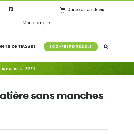
0articles en devis
Mon compte
NTS DE TRAVAIL
ECO-RESPONSABLE
sans manches P235
matière sans manches