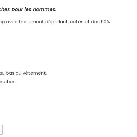
ches pour les hommes.
stop avec traitement déperlant, côtés et dos 90%
 au bas du vêtement.
isation.


L