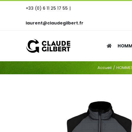
Passer
+33 (0) 6 11 25 17 55
|
au
contenu
laurent@claudegilbert.fr
HOMM
Accueil
HOMME