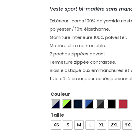
Veste sport bi-matière sans man
Extérieur : corps 100% polyamide rib
polyester / 10% élasthanne.
Garniture intérieure 100% polyester.
Matière ultra confortable.
2 poches zippées devant.
Fermeture zippée contrastée.
Biais élastiqué aux emmanchures et
1 zip côté cœur pour accès personnal
Couleur
Taille
XS
S
M
L
XL
2XL
3X