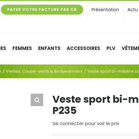
Présentation
Actu
PAYER VOTRE FACTURE PAR CB
ES
FEMMES
ENFANTS
ACCESSOIRES
PLV
VÊTEME
S
Vestes, Coupe-vents & Bodywarmers
Veste sport bi-matière 
Veste sport bi-
P235
Se connecter pour voir le prix