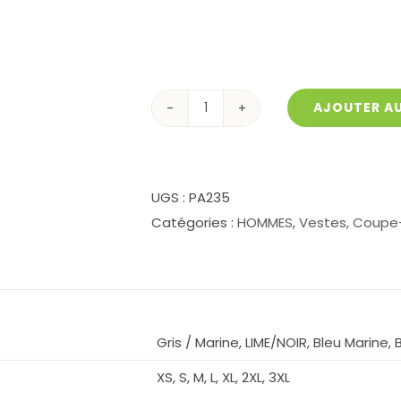
AJOUTER AU
quantité
de
Veste
sport
UGS :
PA235
bi-
Catégories :
HOMMES
,
Vestes, Coupe
matière
sans
manches
P235
Gris / Marine, LIME/NOIR, Bleu Marine, 
XS, S, M, L, XL, 2XL, 3XL