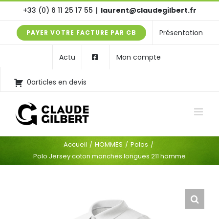
Passer
+33 (0) 6 11 25 17 55
|
laurent@claudegilbert.fr
au
Présentation
PAYER VOTRE FACTURE PAR CB
contenu
Actu
Mon compte
0articles en devis
Accueil
HOMMES
Polos
Polo Jersey coton manches longues 211 homme