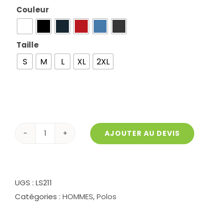
Couleur

Taille

S
M
L
XL
2XL
AJOUTER AU DEVIS
quantité
de
Polo
Jersey
UGS :
LS211
coton
Catégories :
HOMMES
,
Polos
manches