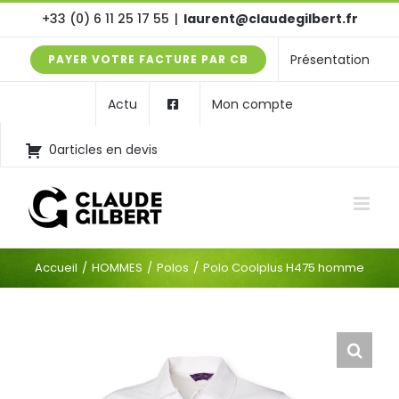
Passer
+33 (0) 6 11 25 17 55
|
laurent@claudegilbert.fr
au
Présentation
PAYER VOTRE FACTURE PAR CB
contenu
Actu
Mon compte
0articles en devis
Accueil
HOMMES
Polos
Polo Coolplus H475 homme