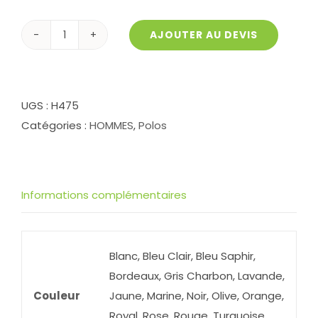
AJOUTER AU DEVIS
quantité
de
Polo
Coolplus
UGS :
H475
H475
Catégories :
HOMMES
,
Polos
homme
Informations complémentaires
Blanc, Bleu Clair, Bleu Saphir,
Bordeaux, Gris Charbon, Lavande,
Couleur
Jaune, Marine, Noir, Olive, Orange,
Royal, Rose, Rouge, Turquoise,