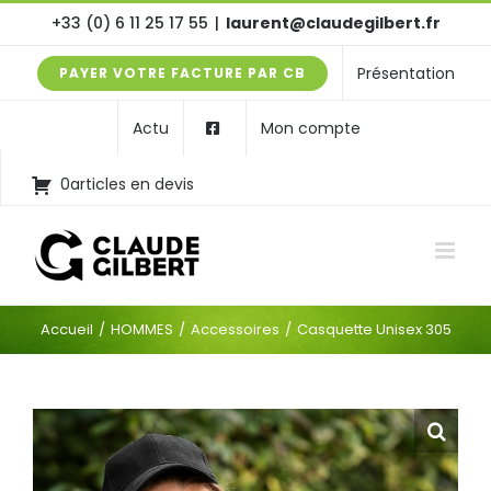
Passer
+33 (0) 6 11 25 17 55
|
laurent@claudegilbert.fr
au
Présentation
PAYER VOTRE FACTURE PAR CB
contenu
Actu
Mon compte
0articles en devis
Accueil
HOMMES
Accessoires
Casquette Unisex 305