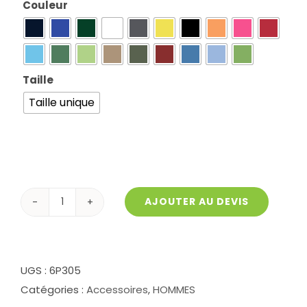
Couleur

Taille

Taille unique
AJOUTER AU DEVIS
quantité
de
Casquette
Unisex
UGS :
6P305
305
Catégories :
Accessoires
,
HOMMES