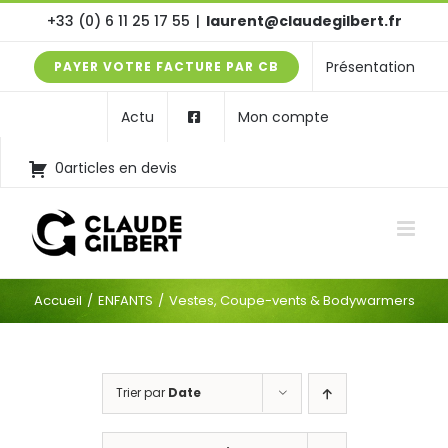
Passer
+33 (0) 6 11 25 17 55
|
laurent@claudegilbert.fr
au
Présentation
PAYER VOTRE FACTURE PAR CB
contenu
Actu
Mon compte
0articles en devis
Accueil
ENFANTS
Vestes, Coupe-vents & Bodywarmers
Trier par
Date