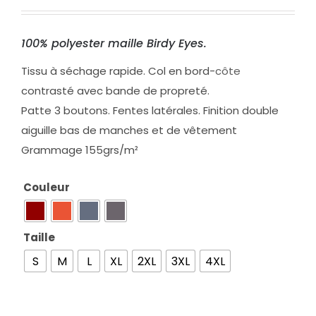
100% polyester maille Birdy Eyes.
Tissu à séchage rapide. Col en bord-
côte
contrasté avec bande de propreté.
Patte 3 boutons. Fentes latérales. Finition double
aiguille bas de manches et de vêtement
Grammage 155grs/m²
Couleur

Taille

S
M
L
XL
2XL
3XL
4XL