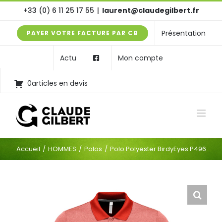
Passer
+33 (0) 6 11 25 17 55
|
laurent@claudegilbert.fr
au
Présentation
PAYER VOTRE FACTURE PAR CB
contenu
Actu
Mon compte
0articles en devis
Accueil
HOMMES
Polos
Polo Polyester BirdyEyes P496