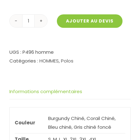
AJOUTER AU DEVIS
quantité
de
Polo
Polyester
UGS :
P496 homme
BirdyEyes
Catégories :
HOMMES
,
Polos
P496
Informations complémentaires
Burgundy Chiné, Corail Chiné,
Couleur
Bleu chiné, Gris chiné foncé
Taille
S, M, L, XL, 2XL, 3XL, 4XL