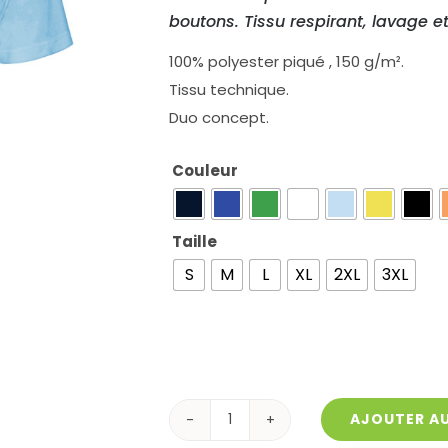
boutons. Tissu respirant, lavage e
100% polyester piqué , 150 g/m².
Tissu technique.
Duo concept.
Couleur
Taille
S
M
L
XL
2XL
3XL
AJOUTER AU
quantité