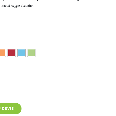
t séchage facile.


 DEVIS