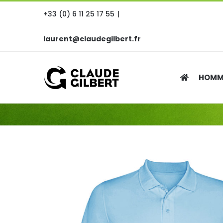
Passer
+33 (0) 6 11 25 17 55
|
au
contenu
laurent@claudegilbert.fr
HOMM