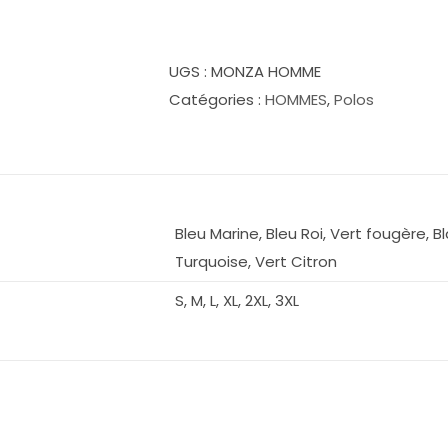
de
Polo
Polyester
UGS :
MONZA HOMME
Homme
Catégories :
HOMMES
,
Polos
MONZA
Bleu Marine, Bleu Roi, Vert fougère, B
Turquoise, Vert Citron
S, M, L, XL, 2XL, 3XL