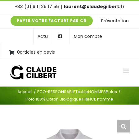
Passer
+33 (0) 6 11 25 17 55
|
laurent@claudegilbert.fr
au
Présentation
PAYER VOTRE FACTURE PAR CB
contenu
Actu
Mon compte
0articles en devis
Accueil
ECO-RESPONSABLE
Textile
HOMMES
Polos
Polo 100% Coton Biologique PRINCE homme