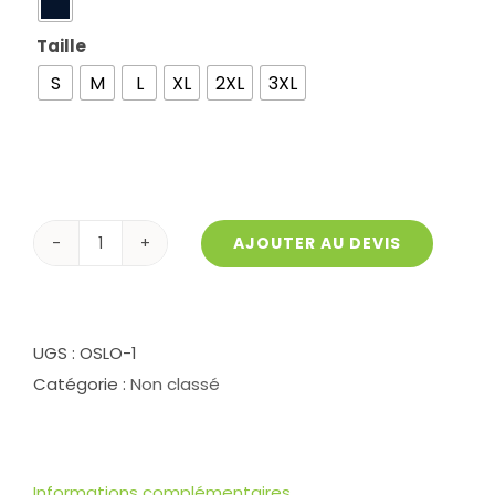
Taille

S
M
L
XL
2XL
3XL
AJOUTER AU DEVIS
quantité
de
Doudoune
sans
UGS :
OSLO-1
manches
Catégorie :
Non classé
homme
OSLO
Bluegreen
Informations complémentaires