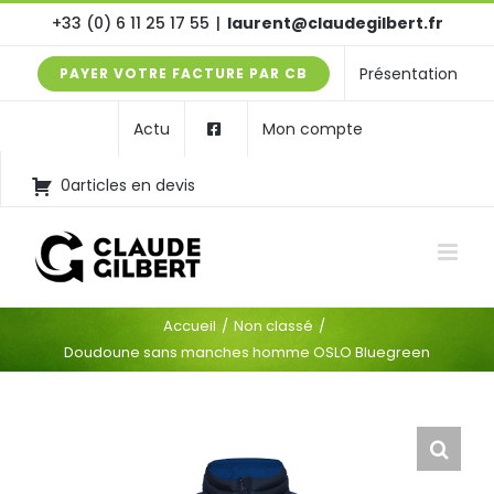
Passer
+33 (0) 6 11 25 17 55
|
laurent@claudegilbert.fr
au
Présentation
PAYER VOTRE FACTURE PAR CB
contenu
Actu
Mon compte
0articles en devis
Accueil
Non classé
Doudoune sans manches homme OSLO Bluegreen