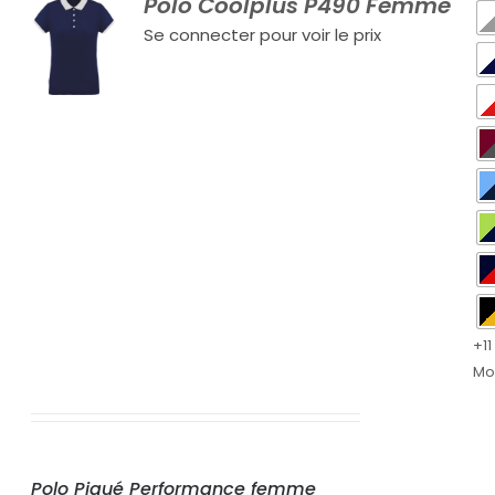
Polo Coolplus P490 Femme
Se connecter pour voir le prix
+11
Mo
Polo Piqué Performance femme