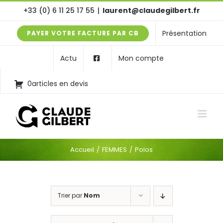
Passer
+33 (0) 6 11 25 17 55
|
laurent@claudegilbert.fr
au
Présentation
PAYER VOTRE FACTURE PAR CB
contenu
Actu
Mon compte
0articles en devis
Accueil
FEMMES
Polos
Trier par
Nom