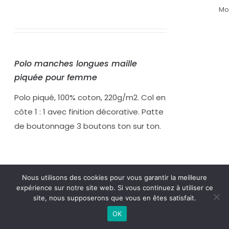
Mo
Polo manches longues maille
piquée pour femme
Polo piqué, 100% coton, 220g/m2. Col en
côte 1 : 1 avec finition décorative. Patte
de boutonnage 3 boutons ton sur ton.
Nous utilisons des cookies pour vous garantir la meilleure
expérience sur notre site web. Si vous continuez à utiliser ce
site, nous supposerons que vous en êtes satisfait.
Polo PIQUÉ LS 231 Femme
OK
Se connecter pour voir le prix