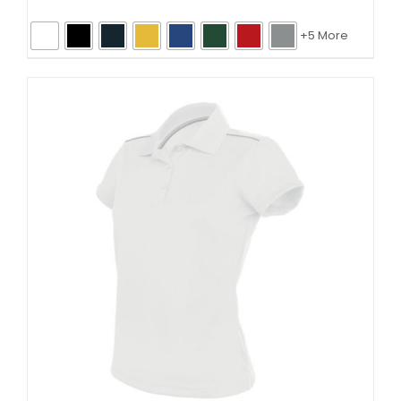
+5 More