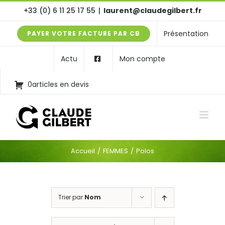
Passer
+33 (0) 6 11 25 17 55
|
laurent@claudegilbert.fr
au
Présentation
PAYER VOTRE FACTURE PAR CB
contenu
Actu
Mon compte
0articles en devis
Accueil
FEMMES
Polos
Trier par
Nom